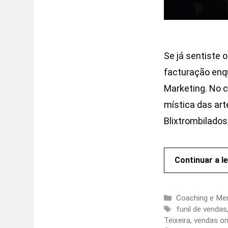
Se já sentiste 
facturação enqu
Marketing. No c
mística das ar
Blixtrombilado
Continuar a le
Categorias
Coaching e Men
Etiquetas
funil de vendas
Teixeira
,
vendas on