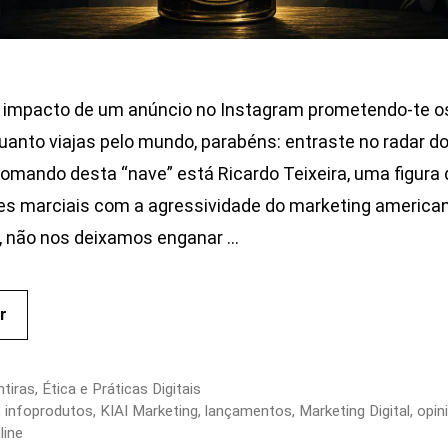
o impacto de um anúncio no Instagram prometendo-te os 
anto viajas pelo mundo, parabéns: entraste no radar d
omando desta “nave” está Ricardo Teixeira, uma figura 
tes marciais com a agressividade do marketing american
s, não nos deixamos enganar …
r
tiras
,
Ética e Práticas Digitais
,
infoprodutos
,
KIAI Marketing
,
lançamentos
,
Marketing Digital
,
opin
line