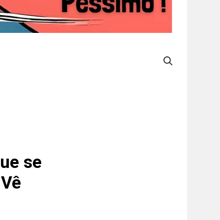
Que se
 Vê