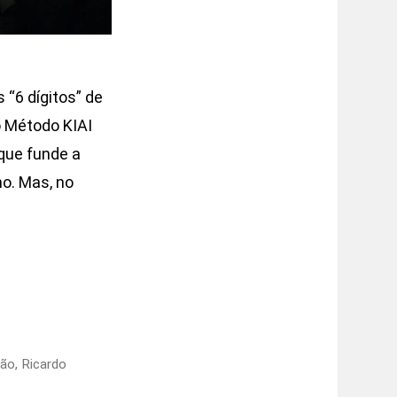
“6 dígitos” de
o Método KIAI
que funde a
o. Mas, no
ião
,
Ricardo