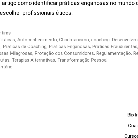
 artigo como identificar práticas enganosas no mundo 
escolher profissionais éticos.
tiras
ísticas
,
Autoconhecimento
,
Charlatanismo
,
coaching
,
Desenvolvim
s
,
Práticas de Coaching
,
Práticas Enganosas
,
Práticas Fraudulentas
sas Milagrosas
,
Proteção dos Consumidores
,
Regulamentação
,
Re
eutas
,
Terapias Alternativas
,
Transformação Pessoal
ntário
Blixt
Coac
Cursos