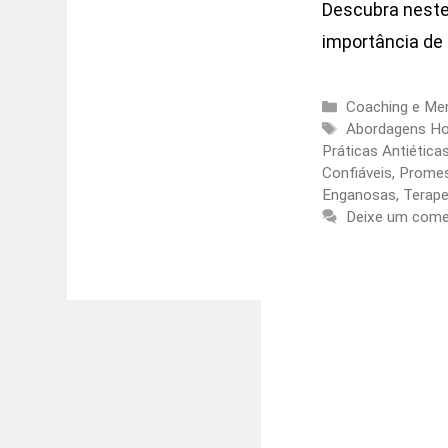
Descubra neste
importância de 
Categorias
Coaching e Men
Etiquetas
Abordagens Hol
Práticas Antiética
Confiáveis
,
Promes
Enganosas
,
Terap
Deixe um come