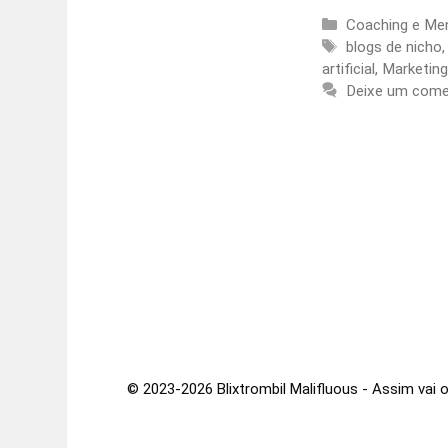
Categorias
Coaching e Men
Etiquetas
blogs de nicho
artificial
,
Marketing 
Deixe um come
© 2023-2026 Blixtrombil Malifluous - Assim vai o