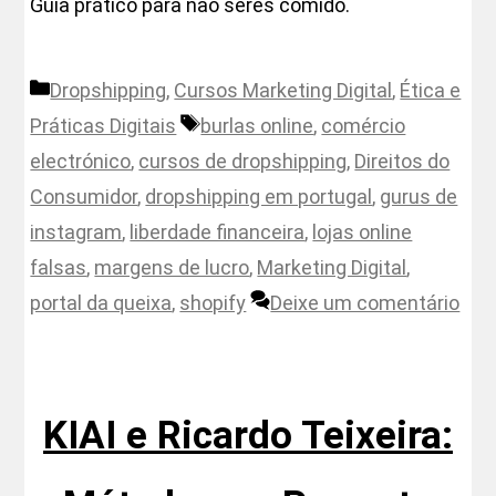
Guia prático para não seres comido.
Categorias
Dropshipping
,
Cursos Marketing Digital
,
Ética e
Etiquetas
Práticas Digitais
burlas online
,
comércio
electrónico
,
cursos de dropshipping
,
Direitos do
Consumidor
,
dropshipping em portugal
,
gurus de
instagram
,
liberdade financeira
,
lojas online
falsas
,
margens de lucro
,
Marketing Digital
,
portal da queixa
,
shopify
Deixe um comentário
KIAI e Ricardo Teixeira: