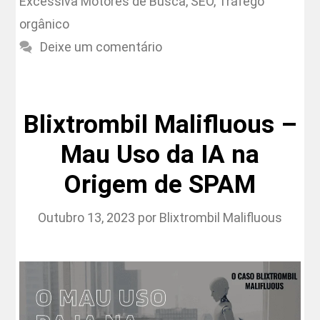
Excessiva Motores de Busca
,
SEO
,
Tráfego
orgânico
Deixe um comentário
Blixtrombil Malifluous –
Mau Uso da IA na
Origem de SPAM
Outubro 13, 2023
por
Blixtrombil Malifluous